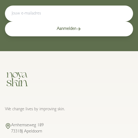
Aanmelden
We change lives by improving skin.
Arnhemseweg 189
7331BJ Apeldoorn