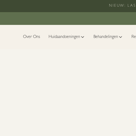
Ga naar hoofdinhoud
NIEUW: LA
Over Ons
Huidaandoeningen
Behandelingen
Re
Cookie
Laatst bijgewerkt
:
janu