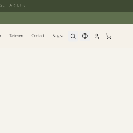
GE TARIEF
→
p
Tarieven
Contact
Blog