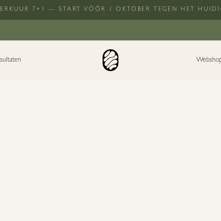
SERKUUR 7+1 — START VÓÓR 1 OKTOBER TEGEN HET HUIDI
sultaten
Websho
beleid
ari 2025