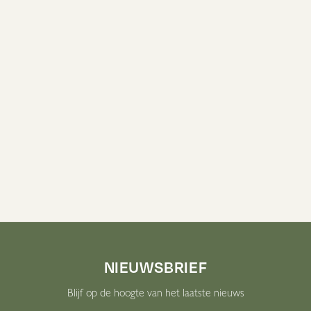
vaak een signaal van wat er dieper in het lichaam speelt. Daarom
kijken wij holistisch: naar de samenhang tussen huid, hormonen,
darmen, voeding, leefstijl en stress. Tegelijkertijd zijn we kritisch
en zorgvuldig. We adviseren niet zomaar supplementen of
protocollen en werken niet op basis van aannames. Alles wat we
inzetten, moet kloppen met wat jouw lichaam laat zien.
Labonderzoek vormt hierin een onmisbare schakel.
Boek deze behandeling
NIEUWSBRIEF
Blijf op de hoogte van het laatste nieuws